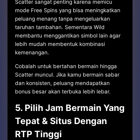
Scatter sangat penting karena memicu
mode Free Spins yang bisa meningkatkan
peluang menang tanpa mengeluarkan
taruhan tambahan. Sementara Wild
membantu menggantikan simbol lain agar
lebih mudah membentuk kombinasi
kemenangan.
Cobalah untuk bertahan bermain hingga
Scatter muncul. Jika kamu bermain sabar
dan konsisten, peluang mendapatkan
bonus besar akan terbuka lebih lebar.
5. Pilih Jam Bermain Yang
Tepat & Situs Dengan
RTP Tinggi