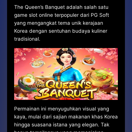
The Queen’s Banquet adalah salah satu
game slot online terpopuler dari PG Soft
yang mengangkat tema unik kerajaan
Korea dengan sentuhan budaya kuliner
tradisional.
Permainan ini menyuguhkan visual yang
kaya, mulai dari sajian makanan khas Korea
hingga suasana istana yang elegan. Tak