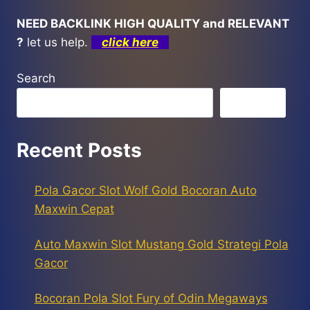
NEED BACKLINK HIGH QUALITY and RELEVANT
?
let us help.
click here
Search
Search
Recent Posts
Pola Gacor Slot Wolf Gold Bocoran Auto
Maxwin Cepat
Auto Maxwin Slot Mustang Gold Strategi Pola
Gacor
Bocoran Pola Slot Fury of Odin Megaways