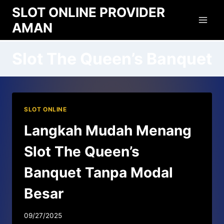
Skip
SLOT ONLINE PROVIDER
to
AMAN
content
Slot The Queen’s Banquet
SLOT ONLINE
Langkah Mudah Menang
Slot The Queen’s
Banquet Tanpa Modal
Besar
09/27/2025