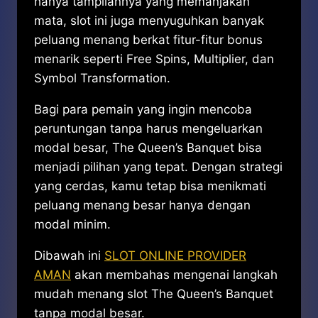
hanya tampilannya yang memanjakan
mata, slot ini juga menyuguhkan banyak
peluang menang berkat fitur-fitur bonus
menarik seperti Free Spins, Multiplier, dan
Symbol Transformation.
Bagi para pemain yang ingin mencoba
peruntungan tanpa harus mengeluarkan
modal besar, The Queen’s Banquet bisa
menjadi pilihan yang tepat. Dengan strategi
yang cerdas, kamu tetap bisa menikmati
peluang menang besar hanya dengan
modal minim.
Dibawah ini
SLOT ONLINE PROVIDER
AMAN
akan membahas mengenai langkah
mudah menang slot The Queen’s Banquet
tanpa modal besar.