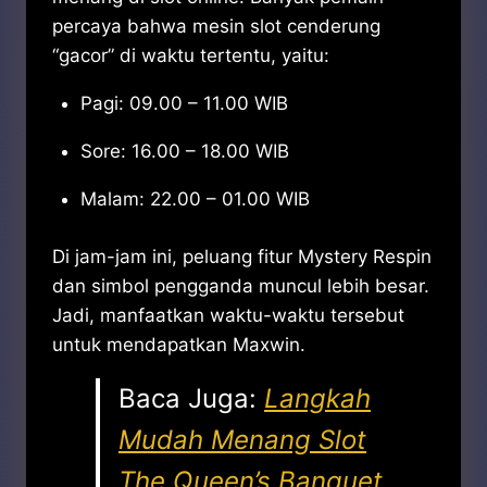
percaya bahwa mesin slot cenderung
“gacor” di waktu tertentu, yaitu:
Pagi: 09.00 – 11.00 WIB
Sore: 16.00 – 18.00 WIB
Malam: 22.00 – 01.00 WIB
Di jam-jam ini, peluang fitur Mystery Respin
dan simbol pengganda muncul lebih besar.
Jadi, manfaatkan waktu-waktu tersebut
untuk mendapatkan Maxwin.
Baca Juga:
Langkah
Mudah Menang Slot
The Queen’s Banquet