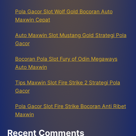
Pola Gacor Slot Wolf Gold Bocoran Auto
Maxwin Cepat
Auto Maxwin Slot Mustang Gold Strategi Pola
Gacor
Bocoran Pola Slot Fury of Odin Megaways
Auto Maxwin
Tips Maxwin Slot Fire Strike 2 Strategi Pola
Gacor
Pola Gacor Slot Fire Strike Bocoran Anti Ribet
Maxwin
Recent Comments