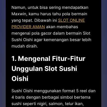
Namun, untuk bisa sering mendapatkan
Maxwin, kamu harus tahu pola bermain
yang tepat. Dibawah ini
SLOT ONLINE
PROVIDER AMAN
akan membahas
mengenai pola gacor dalam bermain Slot
Sushi Oishi agar kemenangan besar lebih
mudah diraih.
1. Mengenal Fitur-Fitur
Unggulan Slot Sushi
Oishi
Sushi Oishi menggunakan format 5 reel dan
4 baris dengan berbagai simbol bertema
sushi seperti nigiri, salmon, telur ikan,