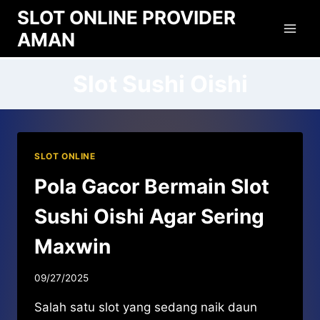
Skip
SLOT ONLINE PROVIDER
to
AMAN
content
Slot Sushi Oishi
SLOT ONLINE
Pola Gacor Bermain Slot
Sushi Oishi Agar Sering
Maxwin
09/27/2025
Salah satu slot yang sedang naik daun