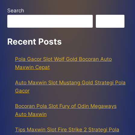
Search
Search
Recent Posts
Pola Gacor Slot Wolf Gold Bocoran Auto
Maxwin Cepat
Auto Maxwin Slot Mustang Gold Strategi Pola
Gacor
Bocoran Pola Slot Fury of Odin Megaways
Auto Maxwin
Tips Maxwin Slot Fire Strike 2 Strategi Pola