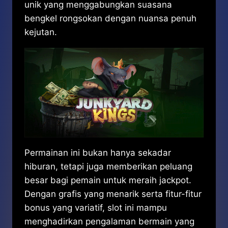
unik yang menggabungkan suasana
bengkel rongsokan dengan nuansa penuh
kejutan.
Permainan ini bukan hanya sekadar
hiburan, tetapi juga memberikan peluang
besar bagi pemain untuk meraih jackpot.
Dengan grafis yang menarik serta fitur-fitur
bonus yang variatif, slot ini mampu
menghadirkan pengalaman bermain yang