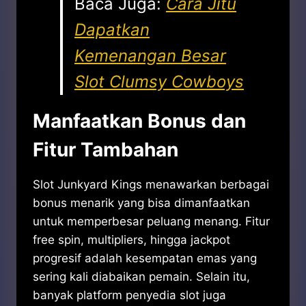
Baca Juga:
Cara Jitu
Dapatkan
Kemenangan Besar
Slot Clumsy Cowboys
Manfaatkan Bonus dan
Fitur Tambahan
Slot Junkyard Kings menawarkan berbagai
bonus menarik yang bisa dimanfaatkan
untuk memperbesar peluang menang. Fitur
free spin, multipliers, hingga jackpot
progresif adalah kesempatan emas yang
sering kali diabaikan pemain. Selain itu,
banyak platform penyedia slot juga