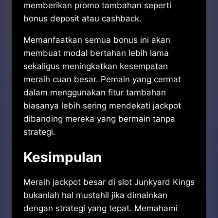
memberikan promo tambahan seperti
bonus deposit atau cashback.
Memanfaatkan semua bonus ini akan
membuat modal bertahan lebih lama
sekaligus meningkatkan kesempatan
meraih cuan besar. Pemain yang cermat
dalam menggunakan fitur tambahan
biasanya lebih sering mendekati jackpot
dibanding mereka yang bermain tanpa
strategi.
Kesimpulan
Meraih jackpot besar di slot Junkyard Kings
bukanlah hal mustahil jika dimainkan
dengan strategi yang tepat. Memahami