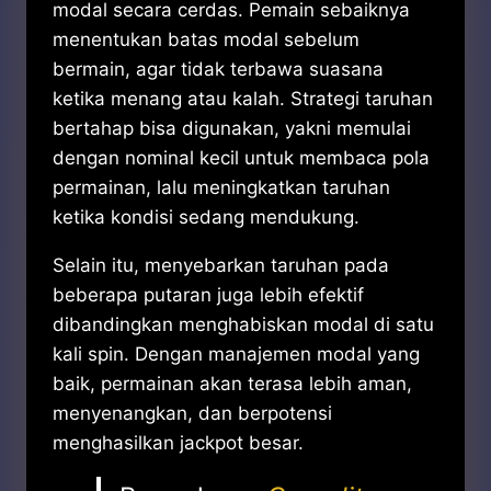
modal secara cerdas. Pemain sebaiknya
menentukan batas modal sebelum
bermain, agar tidak terbawa suasana
ketika menang atau kalah. Strategi taruhan
bertahap bisa digunakan, yakni memulai
dengan nominal kecil untuk membaca pola
permainan, lalu meningkatkan taruhan
ketika kondisi sedang mendukung.
Selain itu, menyebarkan taruhan pada
beberapa putaran juga lebih efektif
dibandingkan menghabiskan modal di satu
kali spin. Dengan manajemen modal yang
baik, permainan akan terasa lebih aman,
menyenangkan, dan berpotensi
menghasilkan jackpot besar.