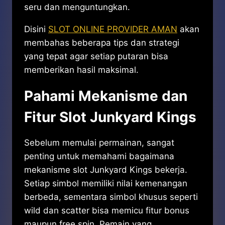
seru dan menguntungkan.
Disini
SLOT ONLINE PROVIDER AMAN
akan
membahas beberapa tips dan strategi
yang tepat agar setiap putaran bisa
memberikan hasil maksimal.
Pahami Mekanisme dan
Fitur Slot Junkyard Kings
Sebelum memulai permainan, sangat
penting untuk memahami bagaimana
mekanisme slot Junkyard Kings bekerja.
Setiap simbol memiliki nilai kemenangan
berbeda, sementara simbol khusus seperti
wild dan scatter bisa memicu fitur bonus
maupun free spin. Pemain yang