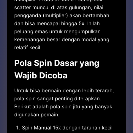
scatter muncul di atas gulungan, nilai
pengganda (multiplier) akan bertambah
dan bisa mencapai hingga 5x. Inilah
peluang emas untuk mengumpulkan
kemenangan besar dengan modal yang
relatif kecil.
Pola Spin Dasar yang
Wajib Dicoba
Untuk bisa bermain dengan lebih terarah,
pola spin sangat penting diterapkan.
Berikut adalah pola spin jitu yang banyak
digunakan pemain:
Spin Manual 15x dengan taruhan kecil