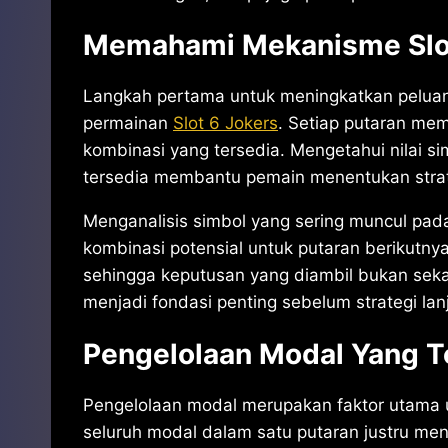
Memahami Mekanisme Slot
Langkah pertama untuk meningkatkan pelu
permainan
Slot 6 Jokers
. Setiap putaran mem
kombinasi yang tersedia. Mengetahui nilai sim
tersedia membantu pemain menentukan strate
Menganalisis simbol yang sering muncul pad
kombinasi potensial untuk putaran berikutny
sehingga keputusan yang diambil bukan se
menjadi fondasi penting sebelum strategi lan
Pengelolaan Modal Yang T
Pengelolaan modal merupakan faktor utama 
seluruh modal dalam satu putaran justru meni