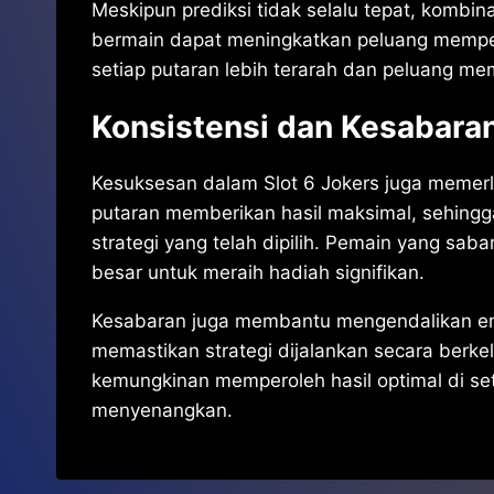
Meskipun prediksi tidak selalu tepat, kombina
bermain dapat meningkatkan peluang mempero
setiap putaran lebih terarah dan peluang m
Konsistensi dan Kesabara
Kesuksesan dalam Slot 6 Jokers juga memer
putaran memberikan hasil maksimal, sehingg
strategi yang telah dipilih. Pemain yang sa
besar untuk meraih hadiah signifikan.
Kesabaran juga membantu mengendalikan emo
memastikan strategi dijalankan secara berke
kemungkinan memperoleh hasil optimal di se
menyenangkan.