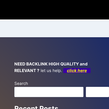
NEED BACKLINK HIGH QUALITY and
RELEVANT ?
let us help.
click here
Search
Search
Recent Posts