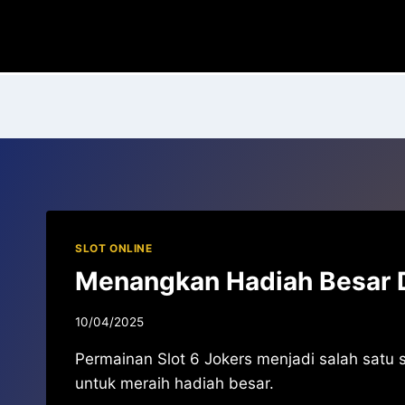
Skip
to
content
SLOT ONLINE
Menangkan Hadiah Besar D
10/04/2025
Permainan Slot 6 Jokers menjadi salah satu
untuk meraih hadiah besar.